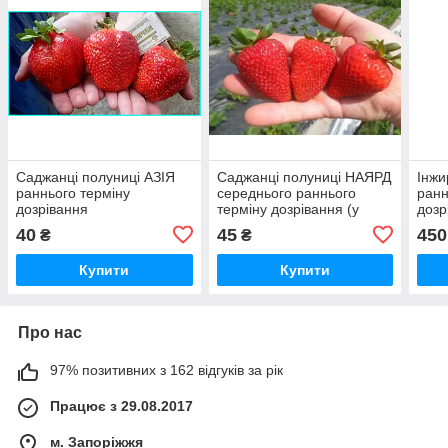
Саджанці полуниці АЗІЯ
Саджанці полуниці НАЯРД
Інж
раннього терміну
середнього раннього
ранн
дозрівання
терміну дозрівання (у
дозр
склянках)
40
45
450
₴
₴
Купити
Купити
Про нас
97% позитивних з 162 відгуків за рік
Працює з 29.08.2017
м. Запоріжжя