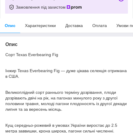
Замовлення під захистом
Опис
Характеристики
Доставка
Оплата
Умови п
Опис
Сорт Texas Everbearing Fig
Інжир Texas Everbearing Fig — дуже цікава селекція отримана
в США.
Великоплідний сорт раннього терміну дозрівання, плоди
дозрівають двічі на рік, на пагонах минулого року з другої
половини травня, молоді пагони плодоносять із другої декади
липня та за вересень місяць.
Кущ середньо-рожевий в умовах України виростає до 2.5
метра заввишки, крона широка, пагони сильні численні.