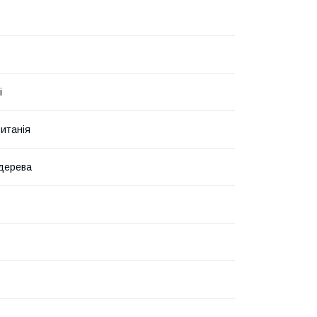
і
итанія
дерева