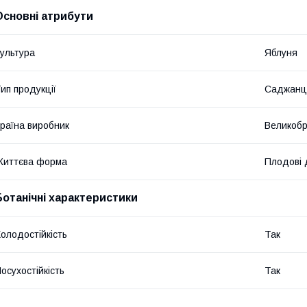
Основні атрибути
ультура
Яблуня
ип продукції
Саджанц
раїна виробник
Великобр
Життєва форма
Плодові 
Ботанічні характеристики
олодостійкість
Так
осухостійкість
Так