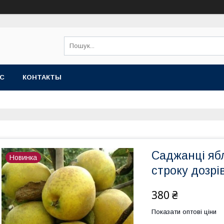
АС
КОНТАКТЫ
Саджанці яб
Новинка
строку дозрі
380 ₴
Показати оптові ціни