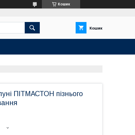
Кошик
Кошик
луні ПІТМАСТОН пізнього
вання