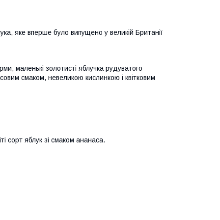
лука, яке вперше було випущено у великій Британії
рми, маленькі золотисті яблучка рудуватого
насовим смаком, невеликою кислинкою і квітковим
і сорт яблук зі смаком ананаса.