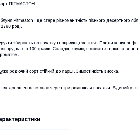
Сорт ПІТМАСТОН
блуня Pitmaston - це старе різноманітність пізнього десертного яб
 1780 році.
рукти збирають на початку і наприкінці жовтня . Плоди конічної фо
ольору, вагою 100 грамів. Солодкі, хрумкі, соковиті з горіхово-ана
роматом.
уже родючий сорт стійкий до парші. Зимостійкість висока.
 плодоношення вступає через три роки після посадки. Єдиний у світ
арактеристики