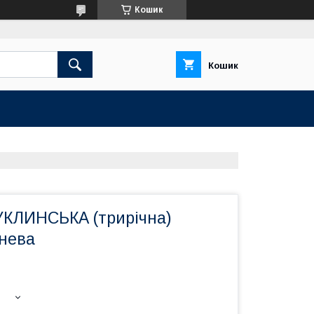
Кошик
Кошик
УКЛИНСЬКА (трирічна)
енева