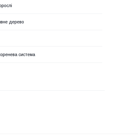
орослі
ивне дерево
коренева система