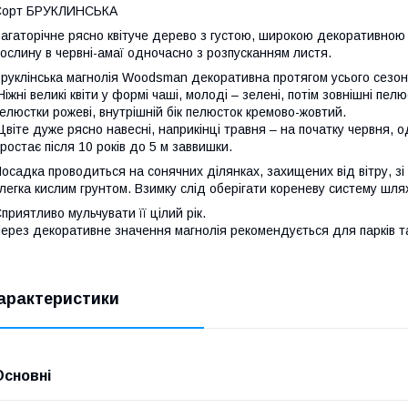
Сорт БРУКЛИНСЬКА
агаторічне рясно квітуче дерево з густою, широкою декоративною 
ослину в червні-амаї одночасно з розпусканням листя.
руклінська магнолія Woodsman декоративна протягом усього сезону
іжні великі квіти у формі чаші, молоді – зелені, потім зовнішні пе
елюстки рожеві, внутрішній бік пелюсток кремово-жовтий.
віте дуже рясно навесні, наприкінці травня – на початку червня, 
ростає після 10 років до 5 м заввишки.
осадка проводиться на сонячних ділянках, захищених від вітру, зі
легка кислим грунтом. Взимку слід оберігати кореневу систему шля
приятливо мульчувати її цілий рік.
ерез декоративне значення магнолія рекомендується для парків та
арактеристики
Основні