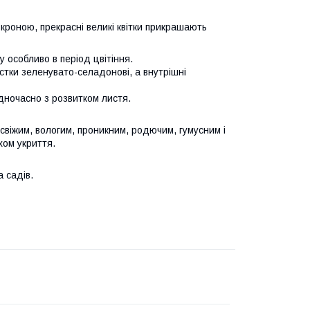
кроною, прекрасні великі квітки прикрашають
 особливо в період цвітіння.
люстки зеленувато-селадонові, а внутрішні
одночасно з розвитком листя.
 свіжим, вологим, проникним, родючим, гумусним і
хом укриття.
 садів.