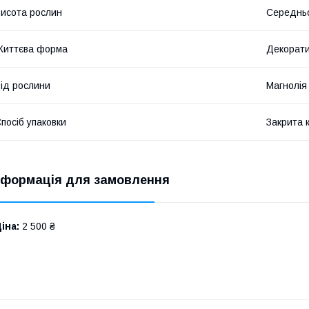
исота рослин
Середнь
Життєва форма
Декорат
ід рослини
Магнолія
посіб упаковки
Закрита 
нформація для замовлення
іна:
2 500 ₴