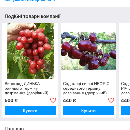
Подібні товари компанії
Виноград ДИНЬКА
Саджанці вишні НЕФРІС
Садж
раннього терміну
середнього терміну
РІЧ 
дозрівання (дворічний)
дозрівання (дворічний)
дозр
500
440
440
₴
₴
Купити
Купити
Про нас