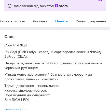
Замовлення під захистом
Характеристики
Доставка
Оплата
Умови повернення
Опис
Сорт РІЧ ЛЕДІ
Річ Леді (Rich Lady) - середній сорт персика селекції Флойд
Зайгер (США).
Плоди середньою масою 200-280 г, повністю покриті темно-
червоним рум'янцем.
М'якуш жовто-жовтогарячий,біля кісточки з червоними
прожилками, щільний і соковитий.
Термін дозрівання – кінець липня.
Кісточка відокремлюється.
Сорт імунний до кучерявості.
Sort RICH LEDI
Приховати