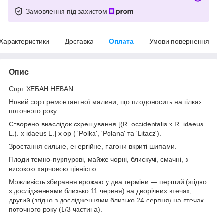
Замовлення під захистом
Характеристики
Доставка
Оплата
Умови повернення
Опис
Сорт ХЕБАН HEBAN
Новий сорт ремонтантної малини, що плодоносить на гілках
поточного року.
Створено внаслідок схрещування [(R. occidentalis x R. idaeus
L.). x idaeus L.] x op ( 'Polka', 'Polana' та 'Litacz').
Зростання сильне, енергійне, пагони вкриті шипами.
Плоди темно-пурпурові, майже чорні, блискучі, смачні, з
високою харчовою цінністю.
Можливість збирання врожаю у два терміни — перший (згідно
з дослідженнями близько 11 червня) на дворічних втечах,
другий (згідно з дослідженнями близько 24 серпня) на втечах
поточного року (1/3 частина).