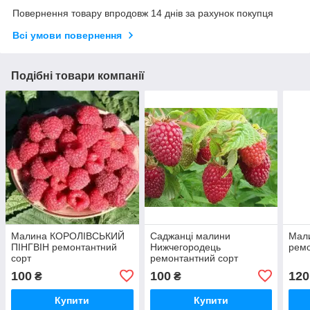
Повернення товару впродовж 14 днів за рахунок покупця
Всі умови повернення
Подібні товари компанії
Малина КОРОЛІВСЬКИЙ
Саджанці малини
Мал
ПІНГВІН ремонтантний
Нижчегородець
ремо
сорт
ремонтантний сорт
100
100
120
₴
₴
Купити
Купити