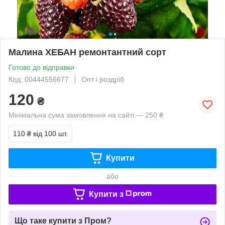
Малина ХЕБАН ремонтантний сорт
Готово до відправки
Код: 00444556677
Опт і роздріб
120
₴
Мінімальна сума замовлення на сайті — 250 ₴
110 ₴
від 100 шт.
Купити
або
Купити з
Що таке купити з Пром?