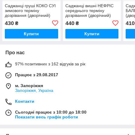
Саджанці груші КОКО СУІ
Саджанці вишні НЕФРІС
Сад
зимового терміну
середнього терміну
БАЛЕ
дозрівання (дворічний)
дозрівання (дворічний)
(дво
430
440
410
₴
₴
Купити
Купити
Про нас
97% позитивних з 162 відгуків за рік
Працює з 29.08.2017
м. Запоріжжя
Запоріжжя, Україна
Контакти
Сьогодні працює з 10:00 до 18:00
Показати весь графік роботи