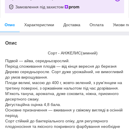
Замовлення під захистом
Опис
Характеристики
Доставка
Оплата
Умови п
Опис
Сорт - АНЖЕЛИС(зимний)
Підвой — айва, середньозрослий.
Період споживання плодів — від кінця вересня до березня
Дерево середньоросле. Сорт дуже урожайний, не вимогливий
до умов вирощування.
Плоди великі, масою до 400 г, жовто-зелений, з рум'янцем на
третину поверхні, з оржавіним нальотом під час дозрівання.
М'якоть тануча, ароматна, дуже соковита, ніжна, приємного
десертного смаку.
Дегустаційна оцінка 4,8 бала.
Основне призначення — вживання у свіжому вигляді в осінній
період.
Сорт стійкий до бактеріального опіку, для регулярного
плодоносіння та якісного покривного фарбування необхідне