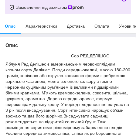
Замовлення під захистом
Опис
Характеристики
Доставка
Оплата
Умови п
Опис
Сор РЕД ДЕЛІШОС
Яблуня Ред Делішес є американським червоноплідним
клоном сорту Делішес. Плоди середньовеликі, масою 180-200
грамів, конічною або округло-коничною форми з ребристою
верхньою частиною, жовто-зеленого кольору з темно-
червоним суцільним рум'янцем із великими підшкірними
білими крапками. М'якоть кремово-зелена, соковита, щільна,
цукриста, ароматна. Дерево середньоросле, формує
широкопірамідальну крону. У період плодоносіння вступає на
3 рік після висаджування. Сорт інтенсивно нарощує об'єми
врожаю та дає його щорічно.Висаджувати саджанці
рекомендується на відкритий сонячний ґрунт. Таке
розміщення сприятиме рівномірному забарвленню плодів.
Рослина середньо зимовостійка, стійка як до борошнистої