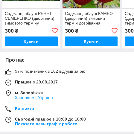
Саджанці яблуні РЕНЕТ
Саджанці яблуні КАМЕО
Садж
СЕМЕРЕНКО (дворічний)
(дворічний) зимовий
(дво
зимового терміну
термін дозрівання
терм
дозрівання
300
300
300
₴
₴
Купити
Купити
Про нас
97% позитивних з 162 відгуків за рік
Працює з 29.08.2017
м. Запоріжжя
Запоріжжя, Україна
Контакти
Сьогодні працює з 10:00 до 18:00
Показати весь графік роботи