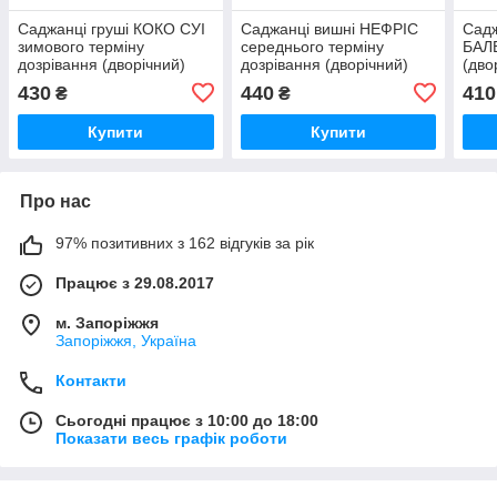
Саджанці груші КОКО СУІ
Саджанці вишні НЕФРІС
Сад
зимового терміну
середнього терміну
БАЛЕ
дозрівання (дворічний)
дозрівання (дворічний)
(дво
430
440
410
₴
₴
Купити
Купити
Про нас
97% позитивних з 162 відгуків за рік
Працює з 29.08.2017
м. Запоріжжя
Запоріжжя, Україна
Контакти
Сьогодні працює з 10:00 до 18:00
Показати весь графік роботи