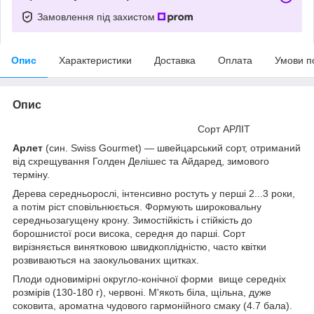
Замовлення під захистом
Опис
Характеристики
Доставка
Оплата
Умови п
Опис
Сорт АРЛІТ
Арлет
(син. Swiss Gourmet) — швейцарський сорт, отриманий
від схрещування Голден Делішес та Айдаред, зимового
терміну.
Дерева середньорослі, інтенсивно ростуть у перші 2...3 роки,
а потім ріст сповільнюється. Формують широковальну
середньозагущену крону. Зимостійкість і стійкість до
борошнистої роси висока, середня до парші. Сорт
вирізняється винятковою швидкоплідністю, часто квітки
розвиваються на заокульованих щитках.
Плоди одновимірні округло-конічної форми вище середніх
розмірів (130-180 г), червоні. М'якоть біла, щільна, дуже
соковита, ароматна чудового гармонійного смаку (4.7 бала).