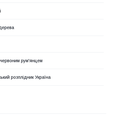
і
дерева
 червоним рум'янцем
ький розплідник Україна