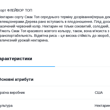
Сорт ФЛЕЙВОР ТОП
ектарин сорту Смак Топ середнього терміну дозрівання(перша де
елекціонерами.Дерева рано вступають в плодоношення. Плід досить
асичений червоний колір. Нектарин не тільки соковитий, солодкий,
'якоть Смак Топ красивого жовтого кольору, також, вона м'ясиста
ранспортабельність. Відмітна риса – це висока стійкість до хвороб,
еличезний урожай нектарина.
арактеристики
Основні атрибути
раїна виробник
США
ультура
Нектари