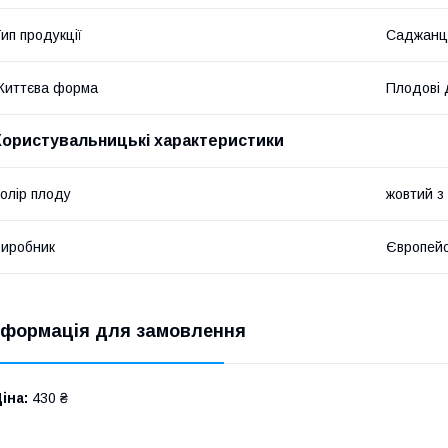
ип продукції
Саджанц
Життєва форма
Плодові 
Користувальницькі характеристики
олір плоду
жовтий з
иробник
Європейс
нформація для замовлення
іна:
430 ₴