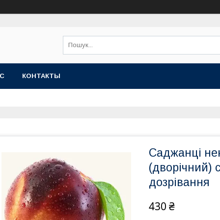
АС
КОНТАКТЫ
Саджанці н
(дворічний) 
дозрівання
430 ₴