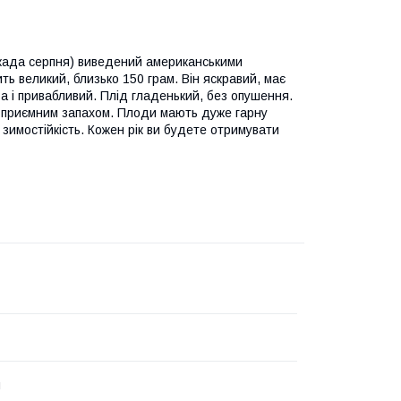
када серпня) виведений американськими
 великий, близько 150 грам. Він яскравий, має
 а і привабливий. Плід гладенький, без опушення.
 з приємним запахом. Плоди мають дуже гарну
 зимостійкість. Кожен рік ви будете отримувати
н