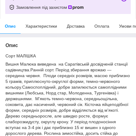
Замовлення під захистом
Опис
Характеристики
Доставка
Оплата
Умови п
Опис
Сорт МАЛІШКА
Вишня Малюка виведена на Саратівській досвідченій станції
садівництва.Ранній сорт. Період збирання врожаю —
середина червня. Плоди середніх розмірів, масою приблизно
5 грамів, приплюснуто-округлої форми, темно-червоного
кольору.Самоспоплідний, добре запилюється самоплідними
вишнями (Любська, Норд стар, Молоденна, Тургенівка) і
держешнями. М'якоть темно-червона, середньощільна,
соковита, дає насичений, червоний сік. Кісточка яйцеподібної
форми, середніх розмірів, добре відділяється від м'якоті.
Дерево середньоросле, але швидко росте, формує
слаборозкидусту, округлу крону. У період плодоносіння
вступає на 3-4 рік і дає приблизно 15 кг вишен з одного
дорослого дерева. Рослина зимостійка, досить стійка до