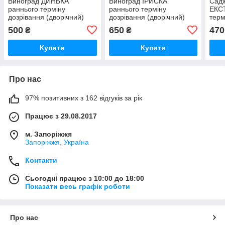
Виноград ДИНЬКА
Виноград ІРИСКА
Садж
раннього терміну
раннього терміну
ЕКС
дозрівання (дворічний)
дозрівання (дворічний)
терм
(дво
500
650
470
₴
₴
Купити
Купити
Про нас
97% позитивних з 162 відгуків за рік
Працює з 29.08.2017
м. Запоріжжя
Запоріжжя, Україна
Контакти
Сьогодні працює з 10:00 до 18:00
Показати весь графік роботи
Про нас