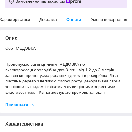
Замовлення під захистом
Характеристики
Доставка
Оплата
Умови повернення
Опис
Сорт МЕДОВКА
Пропонуємо
з
агенці липи
МЕДОВКА не
високоросла,шароподібна дво-3 літні від 1.2 до 2 метрів
заввишки, пропонуємо рослини гуртом і в роздрібню. Ліпа
листяне дерево з великою силою росту, декоративна своїм
зовнішнім виглядом і квітками з дуже цінними корисними
властивостями. . Квітки жовтувато-кремові, запашні.
Приховати
Характеристики