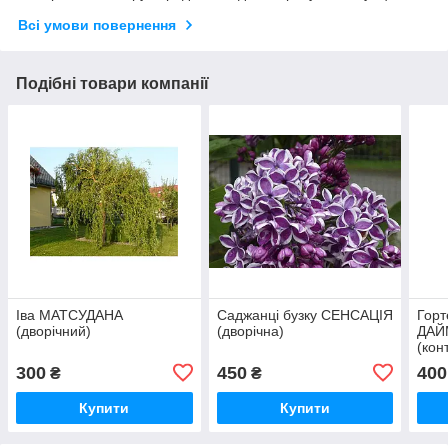
Всі умови повернення
Подібні товари компанії
Іва МАТСУДАНА
Саджанці бузку СЕНСАЦІЯ
Горт
(дворічний)
(дворічна)
ДАЙ
(кон
300
450
400
₴
₴
Купити
Купити