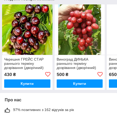
Черешня ГРЕЙС СТАР
Виноград ДИНЬКА
Вин
раннього терміну
раннього терміну
ранн
дозрівання (дворічний)
дозрівання (дворічний)
дозр
430
500
650
₴
₴
Купити
Купити
Про нас
97% позитивних з 162 відгуків за рік