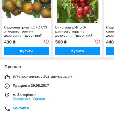
Саджанці груші КОКО СУІ
Виноград ДИНЬКА
Садж
зимового терміну
раннього терміну
сере
дозрівання (дворічний)
дозрівання (дворічний)
дозр
430
500
440
₴
₴
Купити
Купити
Про нас
97% позитивних з 162 відгуків за рік
Працює з 29.08.2017
м. Запоріжжя
Запоріжжя, Україна
Контакти