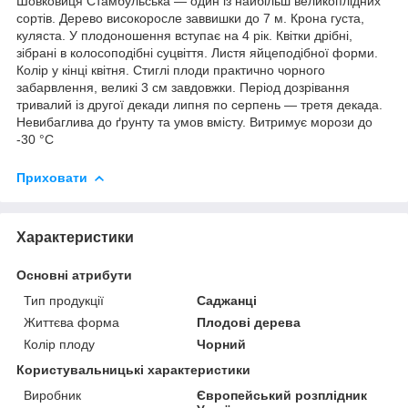
Шовковиця Стамбульська — один із найбільш великоплідних
сортів. Дерево високоросле заввишки до 7 м. Крона густа,
куляста. У плодоношення вступає на 4 рік. Квітки дрібні,
зібрані в колосоподібні суцвіття. Листя яйцеподібної форми.
Колір у кінці квітня. Стиглі плоди практично чорного
забарвлення, великі 3 см завдовжки. Період дозрівання
тривалий із другої декади липня по серпень — третя декада.
Невибаглива до ґрунту та умов вмісту. Витримує морози до
-30 °C
Приховати
Характеристики
Основні атрибути
Тип продукції
Саджанці
Життєва форма
Плодові дерева
Колір плоду
Чорний
Користувальницькі характеристики
Виробник
Європейський розплідник