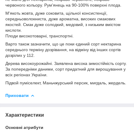
червоного кольору. Рум'янець на 90-100% поверхні плода.
М'якоть жовта, дуже соковита, щільної консистенції,
середньоволокниста, дуже ароматна, високих смакових
якостей. Смак дуже солодкий, медовий, з низьким вмістом
кислоти.
Плоди високотоварні, транспортні.
Варто також зазначити, що це поки єдиний сорт нектарина
середнього терміну дозрівання, на відміну від інших сортів
дозрілих у 112.
Дерева високоурожайні. Заявлена висока зимостійкість сорту.
За попередніми даними, сорт придатний для вирощування у
всіх регіонах України.
Підвой пуміселект, Маньчжурський персик, мигдаль, жердель.
Приховати
Характеристики
Основні атрибути