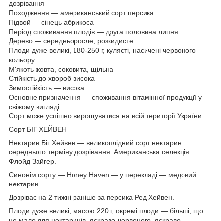
дозрівання
Походження — американський сорт персика
Підвой — сінець абрикоса
Період споживання плодів — друга половина липня
Дерево — середньоросле, розкидисте
Плоди дуже великі, 180-250 г, кулясті, насичені червоного
кольору
М'якоть жовта, соковита, щільна
Стійкість до хвороб висока
Зимостійкість — висока
Основне призначення — споживання вітамінної продукції у
свіжому вигляді
Сорт може успішно вирощуватися на всій території України.
Сорт БІГ ХЕЙВЕН
Нектарин Біг Хейвен — великоплідний сорт нектарин
середнього терміну дозрівання. Американська селекція
Флойд Зайгер.
Синонім сорту — Honey Haven — у перекладі — медовий
нектарин.
Дозріває на 2 тижні раніше за персика Ред Хейвен.
Плоди дуже великі, масою 220 г, окремі плоди — більші, що
не мало для нектаринів, яскраво-червоного, яскраво-