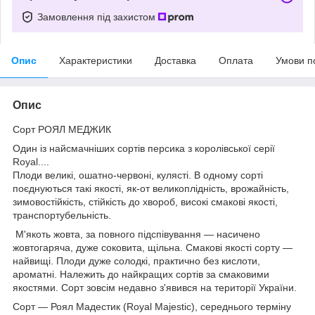
Замовлення під захистом
Опис
Характеристики
Доставка
Оплата
Умови п
Опис
Сорт РОЯЛ МЕДЖИК
Один із найсмачніших сортів персика з королівської серії
Royal....
Плоди великі, ошатно-червоні, кулясті. В одному сорті
поєднуються такі якості, як-от великоплідність, врожайність,
зимовостійкість, стійкість до хвороб, високі смакові якості,
транспортубельність.
М'якоть жовта, за повного підспівування — насичено
жовтогаряча, дуже соковита, щільна. Смакові якості сорту —
найвищі. Плоди дуже солодкі, практично без кислоти,
ароматні. Належить до найкращих сортів за смаковими
якостями. Сорт зовсім недавно з'явився на території України.
Сорт — Роял Мадестик (Royal Majestic), середнього терміну