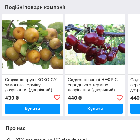
Подібні товари компанії
Саджанці груші КОКО СУІ
Саджанці вишні НЕФРІС
Садж
зимового терміну
середнього терміну
сере
дозрівання (дворічний)
дозрівання (дворічний)
дозр
430
440
440
₴
₴
Купити
Купити
Про нас
97% позитивних з 162 відгуків за рік