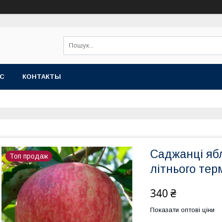
АС
КОНТАКТЫ
Саджанці яб
Топ продаж
літнього тер
340 ₴
Показати оптові ціни