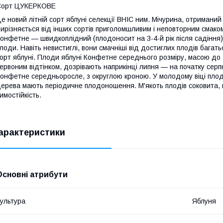
Сорт ЦУКЕРКОВЕ
е новий літній сорт яблуні селекції ВНІС ним. Мічурина, отримани
ирізняється від інших сортів приголомшливим і неповторним смаком
онфетне — швидкоплідний (плодоносит на 3-4-й рік після садіння) 
лоди. Навіть невистиглі, вони смачніші від достиглих плодів багат
орт яблуні. Плоди яблуні Конфетне середнього розміру, масою до 
ервоним відтінком, дозрівають наприкінці липня — на початку серп
онфетне середньоросле, з округлою кроною. У молодому віці плод
ерева мають періодичне плодоношення. М'якоть плодів соковита, н
имостійкість.
арактеристики
Основні атрибути
ультура
Яблуня