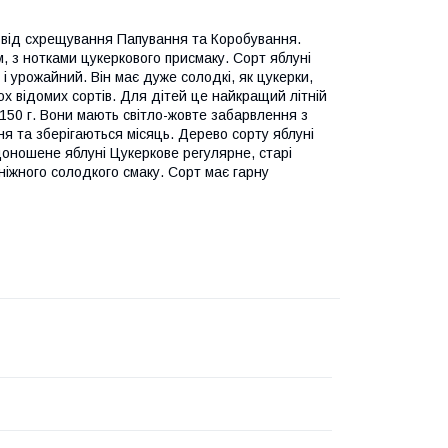
й від схрещування Папування та Коробування.
, з нотками цукеркового присмаку. Сорт яблуні
і урожайний. Він має дуже солодкі, як цукерки,
ьох відомих сортів. Для дітей це найкращий літній
150 г. Вони мають світло-жовте забарвлення з
ня та зберігаються місяць. Дерево сорту яблуні
оношене яблуні Цукеркове регулярне, старі
іжного солодкого смаку. Сорт має гарну