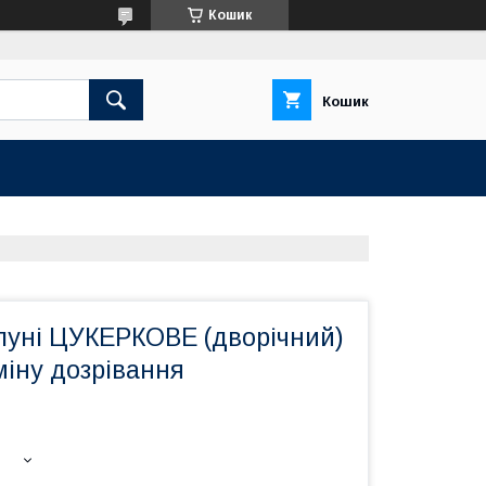
Кошик
Кошик
луні ЦУКЕРКОВЕ (дворічний)
міну дозрівання