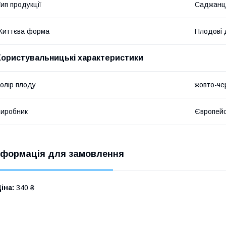
ип продукції
Саджанц
Життєва форма
Плодові 
Користувальницькі характеристики
олір плоду
жовто-че
иробник
Європейс
нформація для замовлення
іна:
340 ₴