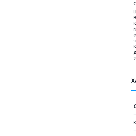
Ц
В
К
п
с
ч
К
д
з
Х
К