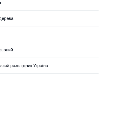
і
дерева
рвоний
ький розплідник Україна