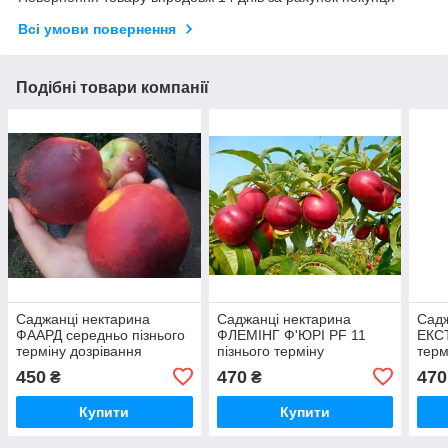
Всі умови повернення
Подібні товари компанії
Саджанці нектарина
Саджанці нектарина
Садж
ФААРД середньо пізнього
ФЛЕМІНГ Ф'ЮРІ PF 11
ЕКС
терміну дозрівання
пізнього терміну
терм
(дворічний)
дозрівання (дворічний)
(дво
450
470
470
₴
₴
Купити
Купити