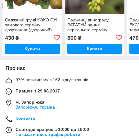
Саджанці груші КОКО СУІ
Саджанці винограду
Садж
зимового терміну
РАТАТУЙ раннє
ЕКС
дозрівання (дворічний)
середнього терміну
терм
дозрівання
(дво
430
800
470
₴
₴
Купити
Купити
Про нас
97% позитивних з 162 відгуків за рік
Працює з 29.08.2017
м. Запоріжжя
Запоріжжя, Україна
Контакти
Сьогодні працює з 10:00 до 18:00
Показати весь графік роботи