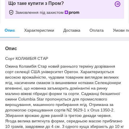
Що таке купити з Пром?
Замовлення під захистом
Опис
Характеристики
Доставка
Оплата
Умови п
Опис
Сорт КОЛАМБІЯ СТАР
Ожина Коламбія Стар новий раннього терміну дозрівання
сорт селекції США університет Орегон. Характеризується
високою врожайністю, чудовим товарним виглядом великих
ягід, насиченим смаком із вишневими нотками.Селекціонери
впевнені, що новинка затьмарить домінантні на ринку
малино-віжеві гібридні форми та сорти. Саджанці безшипної
ожини Columbia Star пропонується для промислового
вирощування, машинного прибирання ягід. Отримана за
допомогою схрещування сортів NZ 9629-1 x Orus 1350-2.
Збирання врожаю дуже ранній із третою декади червня.
Ягода велика витягнута форми, середньою масою приблизно
10 грамів, завдовжки до 4 см. З одного куща збирають до 10 кг