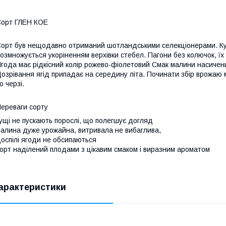
орт ГЛЕН КОЕ
орт був нещодавно отриманий шотландськими селекціонерами. Кущ
озмножується укоріненням верхівки стебел. Пагони без колючок, їх 
года має рідкісний колір рожево-фіолетовий Смак малини насичен
озрівання ягід припадає на середину літа. Починати збір врожаю
о черзі.
ереваги сорту
ущі не пускають порослі, що полегшує догляд
алина дуже урожайна, витривала не вибаглива,
оспілі ягоди не обсипаються
орт наділений плодами з цікавим смаком і виразним ароматом
арактеристики