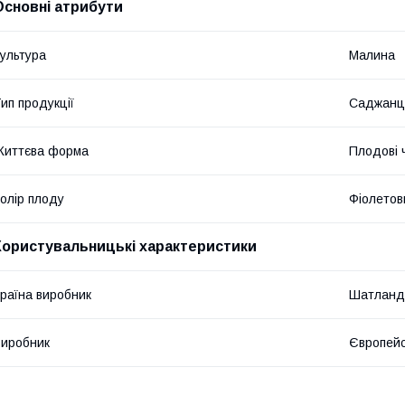
Основні атрибути
ультура
Малина
ип продукції
Саджанц
Життєва форма
Плодові 
олір плоду
Фіолетов
Користувальницькі характеристики
раїна виробник
Шатланд
иробник
Європейс