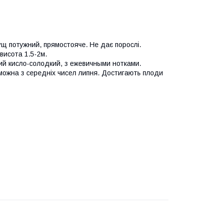
 потужний, прямостояче. Не дає порослі.
висота 1.5-2м.
ий кисло-солодкий, з ежевичными нотками.
 можна з середніх чисел липня. Достигають плоди