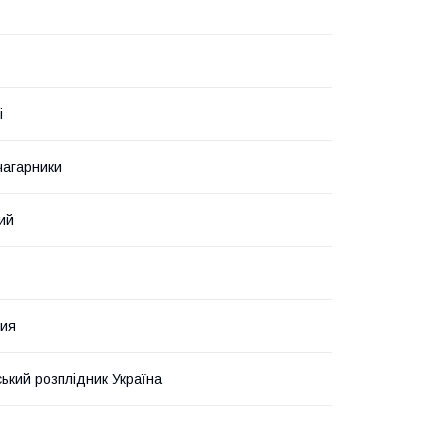
і
чагарники
ий
ия
ький розплідник Україна