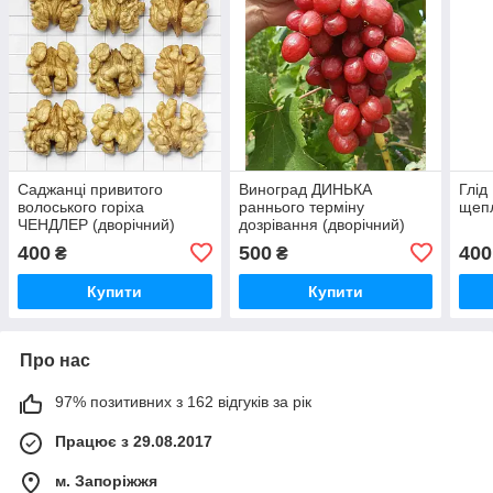
Саджанці привитого
Виноград ДИНЬКА
Глі
волоського горіха
раннього терміну
щепл
ЧЕНДЛЕР (дворічний)
дозрівання (дворічний)
400
500
400
₴
₴
Купити
Купити
Про нас
97% позитивних з 162 відгуків за рік
Працює з 29.08.2017
м. Запоріжжя