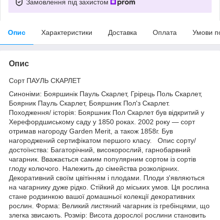
Замовлення під захистом
Опис
Характеристики
Доставка
Оплата
Умови п
Опис
Сорт ПАУЛЬ СКАРЛЕТ
Синоніми: Бояршинік Пауль Скарлет, Грірець Поль Скарлет,
Боярник Пауль Скарлет, Бояршник Пол'з Скарлет.
Походження/ історія: Бояршник Пол Скарлет був відкритий у
Херефордшиському саду у 1850 роках. 2002 року — сорт
отримав нагороду Garden Merit, а також 1858г. Був
нагороджений сертифікатом першого класу. Опис сорту/
достоїнства: Багаторічний, високорослий, гарнобарвний
чагарник. Вважається самим популярним сортом із сортів
глоду колючого. Належить до сімейства розколірних.
Декоративний своїм цвітінням і плодами. Плоди з'являються
на чагарнику дуже рідко. Стійкий до міських умов. Ця рослина
стане родзинкою вашої домашньої колекції декоративних
рослин. Форма: Великий листяний чагарник із гребінцями, що
злегка звисають. Розмір: Висота дорослої рослини становить