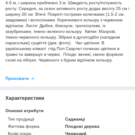
4-5 м, і ширина приблизно 3 м. Швидкість росту/потужність
росту: Середня, за сезон активного росту додає висоту 25 см і
ширину 20 см. Втечі: Покриті гострими колючками (1,5-2 см.
завдовжки) і волосінками. Коричневого кольору з червоним
відтінком. Листя: Дрібне, блискуче, трилопатеве, із
зазубринами, темно-зеленого кольору. Квітки: Махрові,
темно-червоного кольору. Зібрані в дугоподібні (нагадкові
парасольки) суцвіття (див. фото). Час цвітіння: В
українському кліматі глід Пол Скарлет починає цвітіння в
травні та завершує в червні. Плоди: великі, своєю формою
схожі на яблуко. Червоного з бурим відтінком кольору.
Приховати
Характеристики
Основні атрибути
Тип продукції
Саджанці
Життєва форма
Плодові дерева
Колір плоду
Червоний