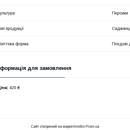
ультура
Персики
ип продукції
Саджанц
Життєва форма
Плодові 
нформація для замовлення
іна:
420 ₴
Сайт створений на маркетплейсі
Prom.ua