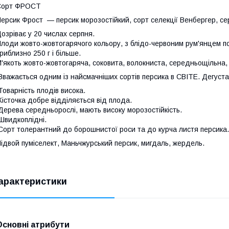
Сорт ФРОСТ
ерсик Фрост — персик морозостійкий, сорт селекції Венбергер, с
озріває у 20 числах серпня.
лоди жовто-жовтогарячого кольору, з блідо-червоним рум'янцем по
риблизно 250 г і більше.
'якоть жовто-жовтогаряча, соковита, волокниста, середньощільна,
важається одним із найсмачніших сортів персика в СВІТЕ. Дегустац
оварність плодів висока.
істочка добре відділяється від плода.
ерева середньорослі, мають високу морозостійкість.
видкоплідні.
орт толерантний до борошнистої роси та до курча листя персика.
ідвой пуміселект, Маньчжурський персик, мигдаль, жердель.
арактеристики
Основні атрибути