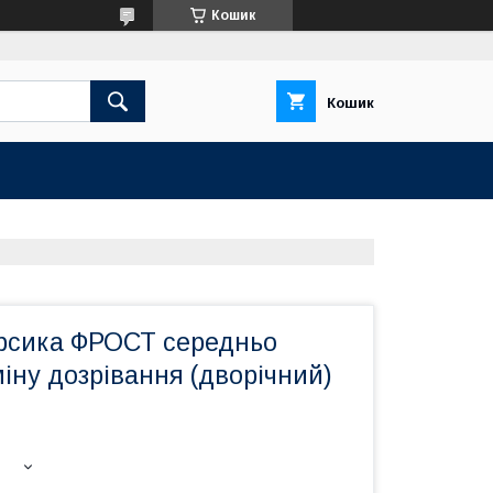
Кошик
Кошик
рсика ФРОСТ середньо
міну дозрівання (дворічний)