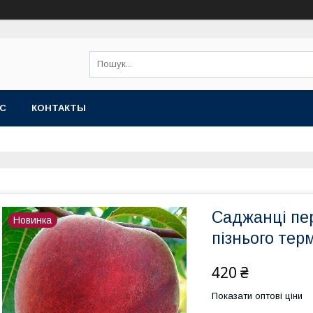
АС
КОНТАКТЫ
Саджанці пе
Новинка
пізнього тер
420 ₴
Показати оптові ціни