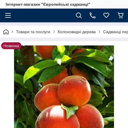
Інтернет-магазин "Європейські саджанці"
Товари та послуги
Колоновидні дерева
Саджанці пе
Новинка