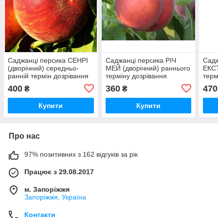
Саджанці персика СЕНРІ
Саджанці персика РІЧ
Садж
(дворічний) середньо-
МЕЙ (дворічний) раннього
ЕКС
ранній термін дозрівання
терміну дозрівання
терм
(дво
400
360
470
₴
₴
Купити
Купити
Про нас
97% позитивних з 162 відгуків за рік
Працює з 29.08.2017
м. Запоріжжя
Запоріжжя, Україна
Контакти