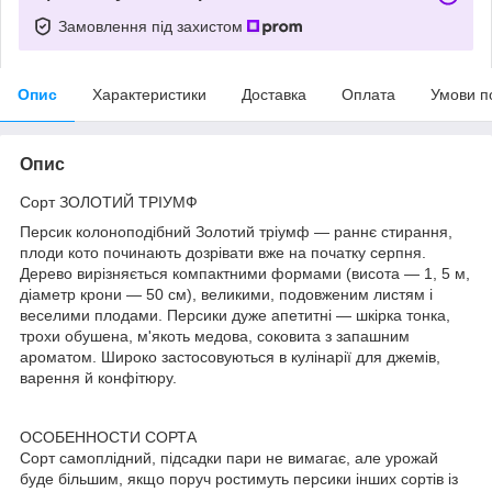
Замовлення під захистом
Опис
Характеристики
Доставка
Оплата
Умови п
Опис
Сорт ЗОЛОТИЙ ТРІУМФ
Персик колоноподібний Золотий тріумф — раннє стирання,
плоди кото починають дозрівати вже на початку серпня.
Дерево вирізняється компактними формами (висота — 1, 5 м,
діаметр крони — 50 см), великими, подовженим листям і
веселими плодами. Персики дуже апетитні — шкірка тонка,
трохи обушена, м'якоть медова, соковита з запашним
ароматом. Широко застосовуються в кулінарії для джемів,
варення й конфітюру.
ОСОБЕННОСТИ СОРТА
Сорт самоплідний, підсадки пари не вимагає, але урожай
буде більшим, якщо поруч ростимуть персики інших сортів із